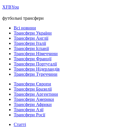
Х
FB
You
футбольні трансфери
Всі новини
Трансфери України
Трансфери Англії
Трансфери Італії
Трансфери Іспанії
Трансфери Німеччини
Трансфери Франції
Трансфери Португалії
Трансфери Нідерландів
Трансфери Туреччини
Трансфери Європи
Трансфери Бразилії
Трансфери Аргентини
Трансфери Америки
Трансфери Африки
Трансфери Азії
Трансфери Росії
Статті