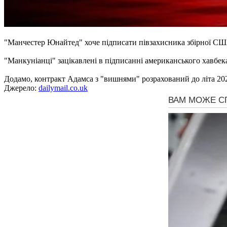
"Манчестер Юнайтед" хоче підписати півзахисника збірної С
"Манкуніанці" зацікавлені в підписанні американського хавбека
Додамо, контракт Адамса з "вишнями" розрахований до літа 202
Джерело:
dailymail.co.uk