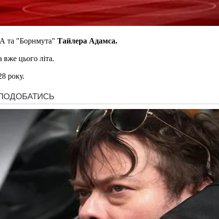
ША та "Борнмута"
Тайлера Адамса.
 вже цього літа.
8 року.