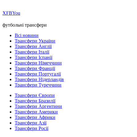
Х
FB
You
футбольні трансфери
Всі новини
Трансфери України
Трансфери Англії
Трансфери Італії
Трансфери Іспанії
Трансфери Німеччини
Трансфери Франції
Трансфери Португалії
Трансфери Нідерландів
Трансфери Туреччини
Трансфери Європи
Трансфери Бразилії
Трансфери Аргентини
Трансфери Америки
Трансфери Африки
Трансфери Азії
Трансфери Росії