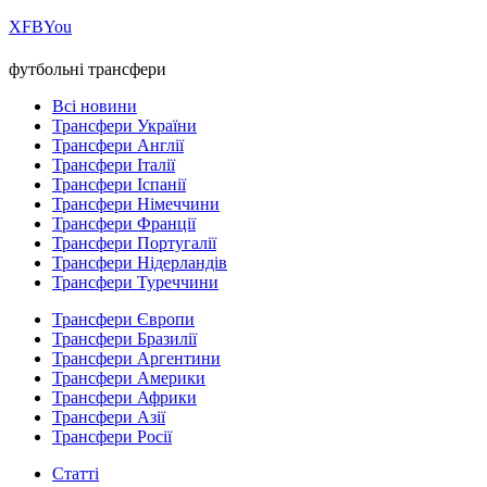
Х
FB
You
футбольні трансфери
Всі новини
Трансфери України
Трансфери Англії
Трансфери Італії
Трансфери Іспанії
Трансфери Німеччини
Трансфери Франції
Трансфери Португалії
Трансфери Нідерландів
Трансфери Туреччини
Трансфери Європи
Трансфери Бразилії
Трансфери Аргентини
Трансфери Америки
Трансфери Африки
Трансфери Азії
Трансфери Росії
Статті