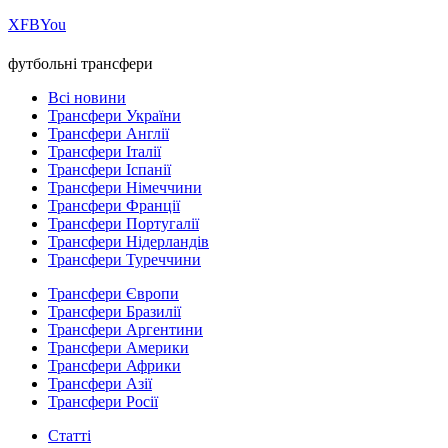
Х
FB
You
футбольні трансфери
Всі новини
Трансфери України
Трансфери Англії
Трансфери Італії
Трансфери Іспанії
Трансфери Німеччини
Трансфери Франції
Трансфери Португалії
Трансфери Нідерландів
Трансфери Туреччини
Трансфери Європи
Трансфери Бразилії
Трансфери Аргентини
Трансфери Америки
Трансфери Африки
Трансфери Азії
Трансфери Росії
Статті