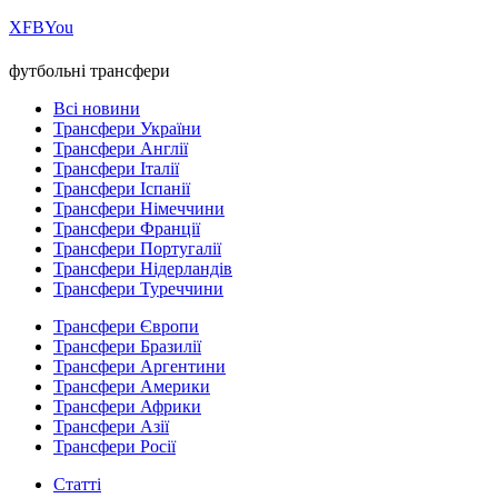
Х
FB
You
футбольні трансфери
Всі новини
Трансфери України
Трансфери Англії
Трансфери Італії
Трансфери Іспанії
Трансфери Німеччини
Трансфери Франції
Трансфери Португалії
Трансфери Нідерландів
Трансфери Туреччини
Трансфери Європи
Трансфери Бразилії
Трансфери Аргентини
Трансфери Америки
Трансфери Африки
Трансфери Азії
Трансфери Росії
Статті