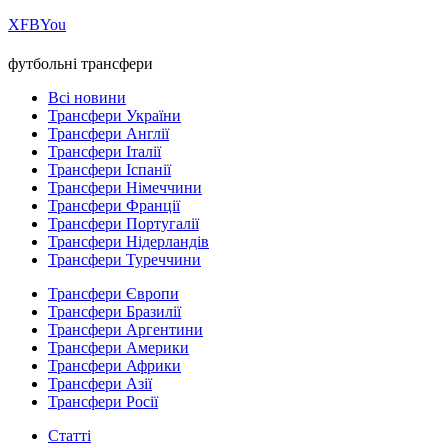
Х
FB
You
футбольні трансфери
Всі новини
Трансфери України
Трансфери Англії
Трансфери Італії
Трансфери Іспанії
Трансфери Німеччини
Трансфери Франції
Трансфери Португалії
Трансфери Нідерландів
Трансфери Туреччини
Трансфери Європи
Трансфери Бразилії
Трансфери Аргентини
Трансфери Америки
Трансфери Африки
Трансфери Азії
Трансфери Росії
Статті