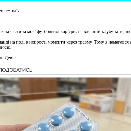
енгемом".
зна частина моєї футбольної кар’єри, і я вдячний клубу за те, що
манді на полі в непрості моменти через травму. Тому я намагався
посіб.
ав Девіс.