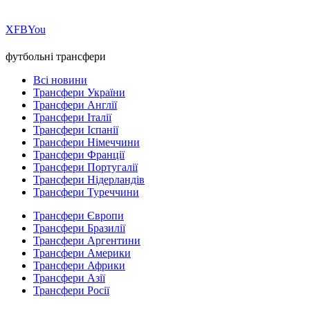
Х
FB
You
футбольні трансфери
Всі новини
Трансфери України
Трансфери Англії
Трансфери Італії
Трансфери Іспанії
Трансфери Німеччини
Трансфери Франції
Трансфери Португалії
Трансфери Нідерландів
Трансфери Туреччини
Трансфери Європи
Трансфери Бразилії
Трансфери Аргентини
Трансфери Америки
Трансфери Африки
Трансфери Азії
Трансфери Росії