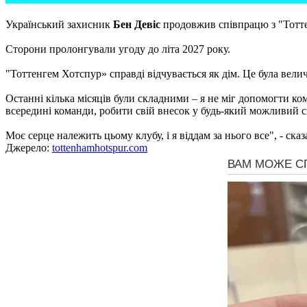
Український захисник
Бен Девіс
продовжив співпрацю з "Тотт
Сторони пролонгували угоду до літа 2027 року.
"Тоттенгем Хотспур» справді відчувається як дім. Це була величе
Останні кілька місяців були складними – я не міг допомогти ко
всередині команди, робити свій внесок у будь-який можливий с
Моє серце належить цьому клубу, і я віддам за нього все", - сказ
Джерело:
tottenhamhotspur.com