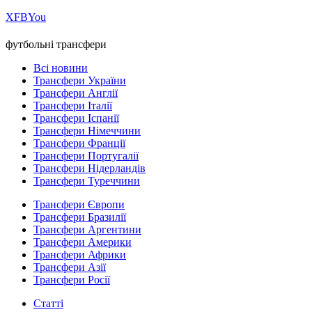
Х
FB
You
футбольні трансфери
Всі новини
Трансфери України
Трансфери Англії
Трансфери Італії
Трансфери Іспанії
Трансфери Німеччини
Трансфери Франції
Трансфери Португалії
Трансфери Нідерландів
Трансфери Туреччини
Трансфери Європи
Трансфери Бразилії
Трансфери Аргентини
Трансфери Америки
Трансфери Африки
Трансфери Азії
Трансфери Росії
Статті