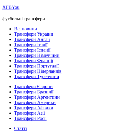
Х
FB
You
футбольні трансфери
Всі новини
Трансфери України
Трансфери Англії
Трансфери Італії
Трансфери Іспанії
Трансфери Німеччини
Трансфери Франції
Трансфери Португалії
Трансфери Нідерландів
Трансфери Туреччини
Трансфери Європи
Трансфери Бразилії
Трансфери Аргентини
Трансфери Америки
Трансфери Африки
Трансфери Азії
Трансфери Росії
Статті