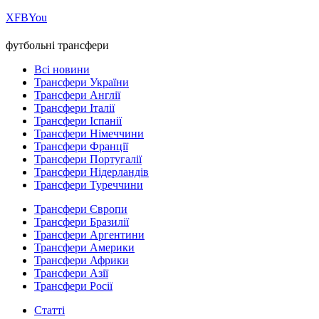
Х
FB
You
футбольні трансфери
Всі новини
Трансфери України
Трансфери Англії
Трансфери Італії
Трансфери Іспанії
Трансфери Німеччини
Трансфери Франції
Трансфери Португалії
Трансфери Нідерландів
Трансфери Туреччини
Трансфери Європи
Трансфери Бразилії
Трансфери Аргентини
Трансфери Америки
Трансфери Африки
Трансфери Азії
Трансфери Росії
Статті