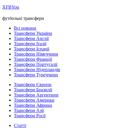
Х
FB
You
футбольні трансфери
Всі новини
Трансфери України
Трансфери Англії
Трансфери Італії
Трансфери Іспанії
Трансфери Німеччини
Трансфери Франції
Трансфери Португалії
Трансфери Нідерландів
Трансфери Туреччини
Трансфери Європи
Трансфери Бразилії
Трансфери Аргентини
Трансфери Америки
Трансфери Африки
Трансфери Азії
Трансфери Росії
Статті