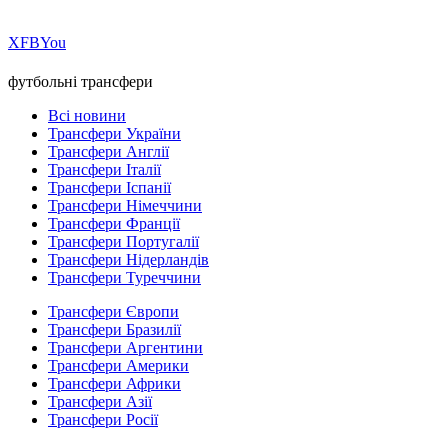
Х
FB
You
футбольні трансфери
Всі новини
Трансфери України
Трансфери Англії
Трансфери Італії
Трансфери Іспанії
Трансфери Німеччини
Трансфери Франції
Трансфери Португалії
Трансфери Нідерландів
Трансфери Туреччини
Трансфери Європи
Трансфери Бразилії
Трансфери Аргентини
Трансфери Америки
Трансфери Африки
Трансфери Азії
Трансфери Росії