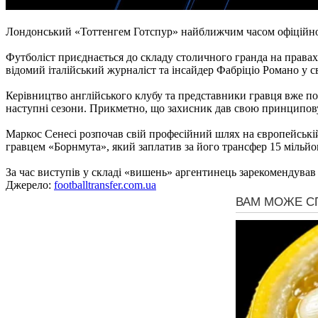
Лондонський «Тоттенгем Готспур» найближчим часом офіційно 
Футболіст приєднається до складу столичного гранда на правах
відомий італійський журналіст та інсайдер Фабріціо Романо у с
Керівництво англійського клубу та представники гравця вже по
наступні сезони. Прикметно, що захисник дав свою принципову 
Маркос Сенесі розпочав свій професійний шлях на європейській
гравцем «Борнмута», який заплатив за його трансфер 15 мільйо
За час виступів у складі «вишень» аргентинець зарекомендував 
Джерело:
footballtransfer.com.ua