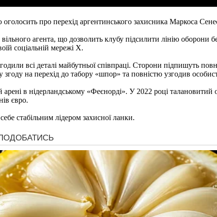
оголосить про перехід аргентинського захисника Маркоса Сенес
 вільного агента, що дозволить клубу підсилити лінію оборони б
воїй соціальній мережі X.
годили всі деталі майбутньої співпраці. Сторони підпишуть пов
згоду на перехід до табору «шпор» та повністю узгодив особист
 арені в нідерландському «Феєнорді». У 2022 році талановитий о
нів євро.
себе стабільним лідером захисної ланки.