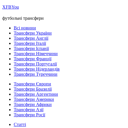
Х
FB
You
футбольні трансфери
Всі новини
Трансфери України
Трансфери Англії
Трансфери Італії
Трансфери Іспанії
Трансфери Німеччини
Трансфери Франції
Трансфери Португалії
Трансфери Нідерландів
Трансфери Туреччини
Трансфери Європи
Трансфери Бразилії
Трансфери Аргентини
Трансфери Америки
Трансфери Африки
Трансфери Азії
Трансфери Росії
Статті