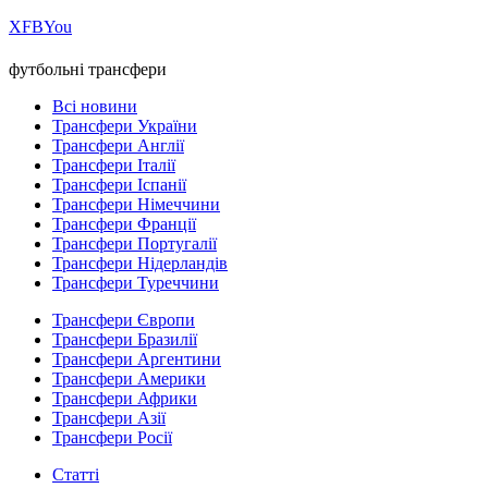
Х
FB
You
футбольні трансфери
Всі новини
Трансфери України
Трансфери Англії
Трансфери Італії
Трансфери Іспанії
Трансфери Німеччини
Трансфери Франції
Трансфери Португалії
Трансфери Нідерландів
Трансфери Туреччини
Трансфери Європи
Трансфери Бразилії
Трансфери Аргентини
Трансфери Америки
Трансфери Африки
Трансфери Азії
Трансфери Росії
Статті