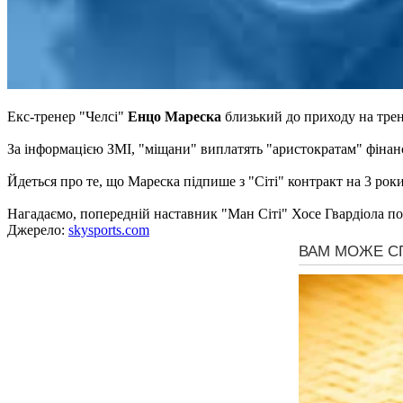
Екс-тренер "Челсі"
Енцо Мареска
близький до приходу на трен
За інформацією ЗМІ, "міщани" виплатять "аристократам" фінан
Йдеться про те, що Мареска підпише з "Сіті" контракт на 3 роки
Нагадаємо, попередній наставник "Ман Сіті" Хосе Гвардіола п
Джерело:
skysports.com