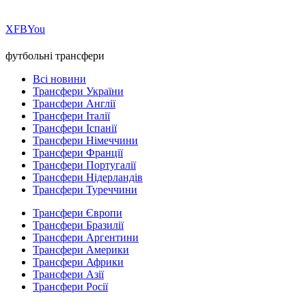
Х
FB
You
футбольні трансфери
Всі новини
Трансфери України
Трансфери Англії
Трансфери Італії
Трансфери Іспанії
Трансфери Німеччини
Трансфери Франції
Трансфери Португалії
Трансфери Нідерландів
Трансфери Туреччини
Трансфери Європи
Трансфери Бразилії
Трансфери Аргентини
Трансфери Америки
Трансфери Африки
Трансфери Азії
Трансфери Росії