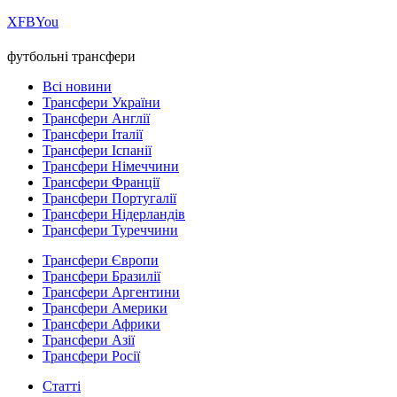
Х
FB
You
футбольні трансфери
Всі новини
Трансфери України
Трансфери Англії
Трансфери Італії
Трансфери Іспанії
Трансфери Німеччини
Трансфери Франції
Трансфери Португалії
Трансфери Нідерландів
Трансфери Туреччини
Трансфери Європи
Трансфери Бразилії
Трансфери Аргентини
Трансфери Америки
Трансфери Африки
Трансфери Азії
Трансфери Росії
Статті