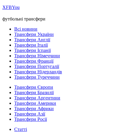
Х
FB
You
футбольні трансфери
Всі новини
Трансфери України
Трансфери Англії
Трансфери Італії
Трансфери Іспанії
Трансфери Німеччини
Трансфери Франції
Трансфери Португалії
Трансфери Нідерландів
Трансфери Туреччини
Трансфери Європи
Трансфери Бразилії
Трансфери Аргентини
Трансфери Америки
Трансфери Африки
Трансфери Азії
Трансфери Росії
Статті