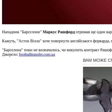
Нападник "Барселони"
Маркус Рашфорд
отримав ще один вар
Кажуть, "Астон Вілла" хоче повернути англійського форварда, 
"Барселона" поки не визначались, чи викупить контракт Рашофо
Джерело:
footballtransfer.com.ua