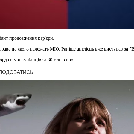
іант продовження кар'єри.
права на якого належать МЮ. Раніше англієць вже виступав за "В
рда в манкуніанців за 30 млн. євро.