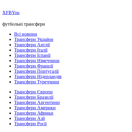
Х
FB
You
футбольні трансфери
Всі новини
Трансфери України
Трансфери Англії
Трансфери Італії
Трансфери Іспанії
Трансфери Німеччини
Трансфери Франції
Трансфери Португалії
Трансфери Нідерландів
Трансфери Туреччини
Трансфери Європи
Трансфери Бразилії
Трансфери Аргентини
Трансфери Америки
Трансфери Африки
Трансфери Азії
Трансфери Росії