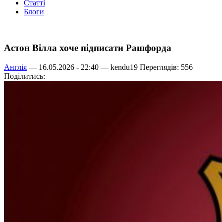
Статті
Блоги
Астон Вілла хоче підписати Рашфорда
Англія
— 16.05.2026 - 22:40 —
kendu19
Переглядів: 556
Поділитись: