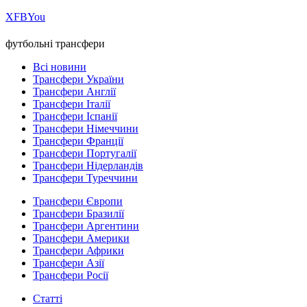
Х
FB
You
футбольні трансфери
Всі новини
Трансфери України
Трансфери Англії
Трансфери Італії
Трансфери Іспанії
Трансфери Німеччини
Трансфери Франції
Трансфери Португалії
Трансфери Нідерландів
Трансфери Туреччини
Трансфери Європи
Трансфери Бразилії
Трансфери Аргентини
Трансфери Америки
Трансфери Африки
Трансфери Азії
Трансфери Росії
Статті