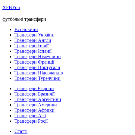
Х
FB
You
футбольні трансфери
Всі новини
Трансфери України
Трансфери Англії
Трансфери Італії
Трансфери Іспанії
Трансфери Німеччини
Трансфери Франції
Трансфери Португалії
Трансфери Нідерландів
Трансфери Туреччини
Трансфери Європи
Трансфери Бразилії
Трансфери Аргентини
Трансфери Америки
Трансфери Африки
Трансфери Азії
Трансфери Росії
Статті