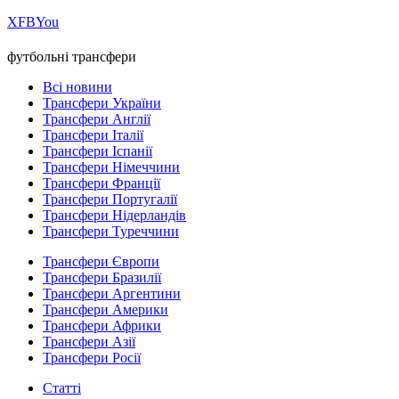
Х
FB
You
футбольні трансфери
Всі новини
Трансфери України
Трансфери Англії
Трансфери Італії
Трансфери Іспанії
Трансфери Німеччини
Трансфери Франції
Трансфери Португалії
Трансфери Нідерландів
Трансфери Туреччини
Трансфери Європи
Трансфери Бразилії
Трансфери Аргентини
Трансфери Америки
Трансфери Африки
Трансфери Азії
Трансфери Росії
Статті