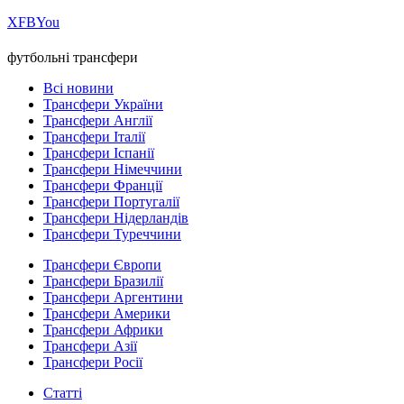
Х
FB
You
футбольні трансфери
Всі новини
Трансфери України
Трансфери Англії
Трансфери Італії
Трансфери Іспанії
Трансфери Німеччини
Трансфери Франції
Трансфери Португалії
Трансфери Нідерландів
Трансфери Туреччини
Трансфери Європи
Трансфери Бразилії
Трансфери Аргентини
Трансфери Америки
Трансфери Африки
Трансфери Азії
Трансфери Росії
Статті