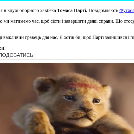
є в клубі опорного хавбека
Томаса Парті.
Повідомляють
Футбол
ого ми матимемо час, щоб сісти і завершити деякі справи. Що стос
і важливий гравець для нас. Я хотів би, щоб Парті залишився і п
ри!