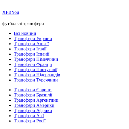
Х
FB
You
футбольні трансфери
Всі новини
Трансфери України
Трансфери Англії
Трансфери Італії
Трансфери Іспанії
Трансфери Німеччини
Трансфери Франції
Трансфери Португалії
Трансфери Нідерландів
Трансфери Туреччини
Трансфери Європи
Трансфери Бразилії
Трансфери Аргентини
Трансфери Америки
Трансфери Африки
Трансфери Азії
Трансфери Росії