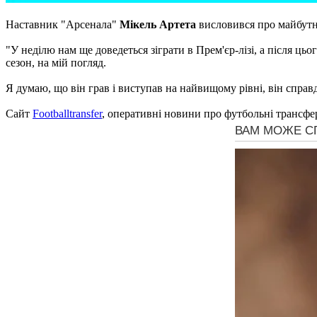
Наставник "Арсенала"
Мікель Артета
висловився про майбутн
"У неділю нам ще доведеться зіграти в Прем'єр-лізі, а після ць
сезон, на мій погляд.
Я думаю, що він грав і виступав на найвищому рівні, він справд
Сайт
Footballtransfer
, оперативні новини про футбольні трансфе