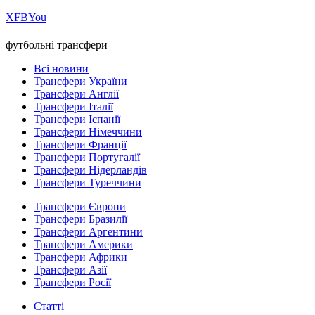
Х
FB
You
футбольні трансфери
Всі новини
Трансфери України
Трансфери Англії
Трансфери Італії
Трансфери Іспанії
Трансфери Німеччини
Трансфери Франції
Трансфери Португалії
Трансфери Нідерландів
Трансфери Туреччини
Трансфери Європи
Трансфери Бразилії
Трансфери Аргентини
Трансфери Америки
Трансфери Африки
Трансфери Азії
Трансфери Росії
Статті