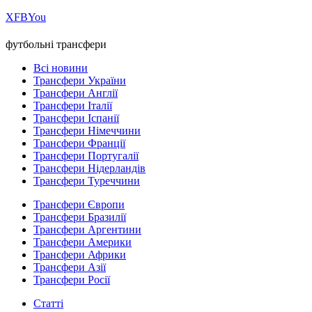
Х
FB
You
футбольні трансфери
Всі новини
Трансфери України
Трансфери Англії
Трансфери Італії
Трансфери Іспанії
Трансфери Німеччини
Трансфери Франції
Трансфери Португалії
Трансфери Нідерландів
Трансфери Туреччини
Трансфери Європи
Трансфери Бразилії
Трансфери Аргентини
Трансфери Америки
Трансфери Африки
Трансфери Азії
Трансфери Росії
Статті