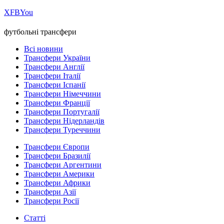
Х
FB
You
футбольні трансфери
Всі новини
Трансфери України
Трансфери Англії
Трансфери Італії
Трансфери Іспанії
Трансфери Німеччини
Трансфери Франції
Трансфери Португалії
Трансфери Нідерландів
Трансфери Туреччини
Трансфери Європи
Трансфери Бразилії
Трансфери Аргентини
Трансфери Америки
Трансфери Африки
Трансфери Азії
Трансфери Росії
Статті