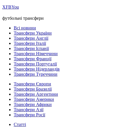
Х
FB
You
футбольні трансфери
Всі новини
Трансфери України
Трансфери Англії
Трансфери Італії
Трансфери Іспанії
Трансфери Німеччини
Трансфери Франції
Трансфери Португалії
Трансфери Нідерландів
Трансфери Туреччини
Трансфери Європи
Трансфери Бразилії
Трансфери Аргентини
Трансфери Америки
Трансфери Африки
Трансфери Азії
Трансфери Росії
Статті