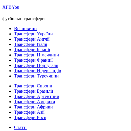
Х
FB
You
футбольні трансфери
Всі новини
Трансфери України
Трансфери Англії
Трансфери Італії
Трансфери Іспанії
Трансфери Німеччини
Трансфери Франції
Трансфери Португалії
Трансфери Нідерландів
Трансфери Туреччини
Трансфери Європи
Трансфери Бразилії
Трансфери Аргентини
Трансфери Америки
Трансфери Африки
Трансфери Азії
Трансфери Росії
Статті