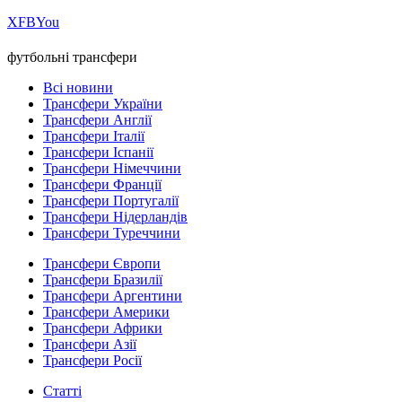
Х
FB
You
футбольні трансфери
Всі новини
Трансфери України
Трансфери Англії
Трансфери Італії
Трансфери Іспанії
Трансфери Німеччини
Трансфери Франції
Трансфери Португалії
Трансфери Нідерландів
Трансфери Туреччини
Трансфери Європи
Трансфери Бразилії
Трансфери Аргентини
Трансфери Америки
Трансфери Африки
Трансфери Азії
Трансфери Росії
Статті