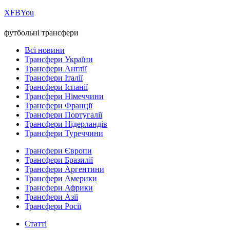
Х
FB
You
футбольні трансфери
Всі новини
Трансфери України
Трансфери Англії
Трансфери Італії
Трансфери Іспанії
Трансфери Німеччини
Трансфери Франції
Трансфери Португалії
Трансфери Нідерландів
Трансфери Туреччини
Трансфери Європи
Трансфери Бразилії
Трансфери Аргентини
Трансфери Америки
Трансфери Африки
Трансфери Азії
Трансфери Росії
Статті