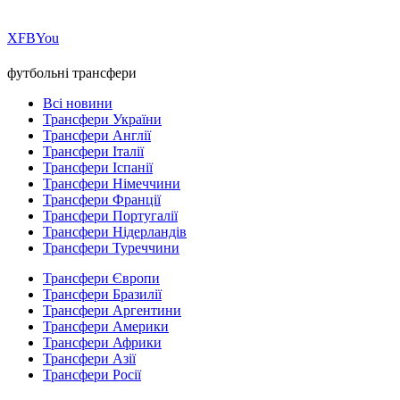
Х
FB
You
футбольні трансфери
Всі новини
Трансфери України
Трансфери Англії
Трансфери Італії
Трансфери Іспанії
Трансфери Німеччини
Трансфери Франції
Трансфери Португалії
Трансфери Нідерландів
Трансфери Туреччини
Трансфери Європи
Трансфери Бразилії
Трансфери Аргентини
Трансфери Америки
Трансфери Африки
Трансфери Азії
Трансфери Росії