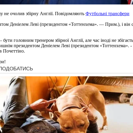
му не очолив збірну Англії. Повідомляють
Футбольні трансфери
нтом Деніелем Леві (президентом «Тоттенхема». — Прим.), і він с
 — бути головним тренером збірної Англії, але час іноді не збіга
лишнім президентом Деніелем Леві (президентом «Тоттенхема». - Пр
ав Почеттіно.
ри!