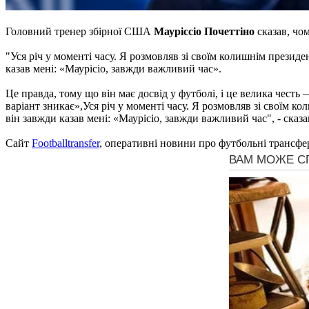
Головний тренер збірної США
Мауріссіо Почеттіно
сказав, чо
"Уся річ у моменті часу. Я розмовляв зі своїм колишнім президе
казав мені: «Маурісіо, завжди важливий час».
Це правда, тому що він має досвід у футболі, і це велика честь
варіант зникає»,Уся річ у моменті часу. Я розмовляв зі своїм ко
він завжди казав мені: «Маурісіо, завжди важливий час", - сказ
Сайт
Footballtransfer
, оперативні новини про футбольні трансфе