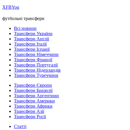
Х
FB
You
футбольні трансфери
Всі новини
Трансфери України
Трансфери Англії
Трансфери Італії
Трансфери Іспанії
Трансфери Німеччини
Трансфери Франції
Трансфери Португалії
Трансфери Нідерландів
Трансфери Туреччини
Трансфери Європи
Трансфери Бразилії
Трансфери Аргентини
Трансфери Америки
Трансфери Африки
Трансфери Азії
Трансфери Росії
Статті