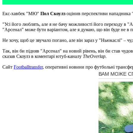
Екс-хавбек "МЮ"
Пол Скоулз
оцінив перспективи нападника
"Усі його люблять, але я не бачу можливості його переходу в 
"Арсенал" може бути варіантом, але я думаю, що він буде не в п
Не хочу, щоб це звучало погано, але він зараз у "Ньюкаслі" – ч
Так, він би підняв "Арсенал" на новий рівень, він би став чудо
сказав Скоулз в коментарі ютуб-каналу
TheOverlap.
Сайт
Footballtransfer
, оперативні новини про футбольні трансфе