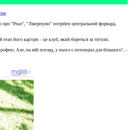
ери
мо про "Реал", "Ліверпулю" потрібен центральний форвард.
 етап його кар'єри – це клуб, який бореться за титули.
рофею. Але, на мій погляд, у нього є потенціал для більшого", -