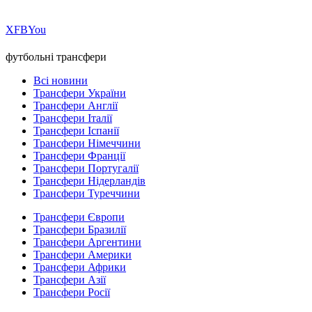
Х
FB
You
футбольні трансфери
Всі новини
Трансфери України
Трансфери Англії
Трансфери Італії
Трансфери Іспанії
Трансфери Німеччини
Трансфери Франції
Трансфери Португалії
Трансфери Нідерландів
Трансфери Туреччини
Трансфери Європи
Трансфери Бразилії
Трансфери Аргентини
Трансфери Америки
Трансфери Африки
Трансфери Азії
Трансфери Росії