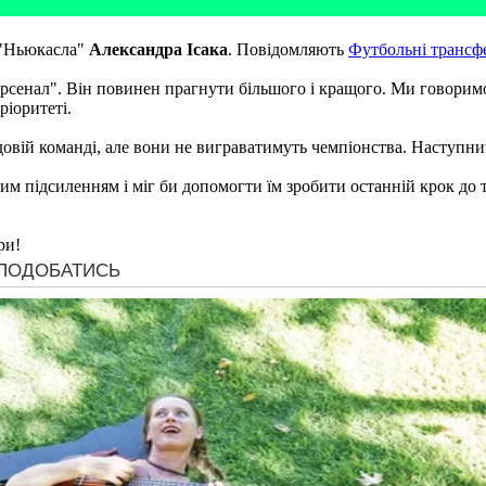
 "Ньюкасла"
Александра Ісака
. Повідомляють
Футбольні трансф
"Арсенал". Він повинен прагнути більшого і кращого. Ми говори
ріоритеті.
удовій команді, але вони не виграватимуть чемпіонства. Наступний
вим підсиленням і міг би допомогти їм зробити останній крок до т
ри!