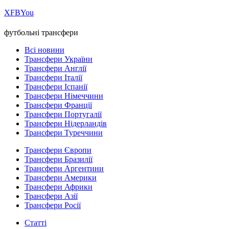
Х
FB
You
футбольні трансфери
Всі новини
Трансфери України
Трансфери Англії
Трансфери Італії
Трансфери Іспанії
Трансфери Німеччини
Трансфери Франції
Трансфери Португалії
Трансфери Нідерландів
Трансфери Туреччини
Трансфери Європи
Трансфери Бразилії
Трансфери Аргентини
Трансфери Америки
Трансфери Африки
Трансфери Азії
Трансфери Росії
Статті