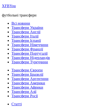
Х
FB
You
футбольні трансфери
Всі новини
Трансфери України
Трансфери Англії
Трансфери Італії
Трансфери Іспанії
Трансфери Німеччини
Трансфери Франції
Трансфери Португалії
Трансфери Нідерландів
Трансфери Туреччини
Трансфери Європи
Трансфери Бразилії
Трансфери Аргентини
Трансфери Америки
Трансфери Африки
Трансфери Азії
Трансфери Росії
Статті