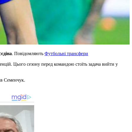
сєдіна
. Повідомляють
Футбольні трансфери
енцій. Цього сезону перед командою стоїть задача вийти у
зав Семенчук.