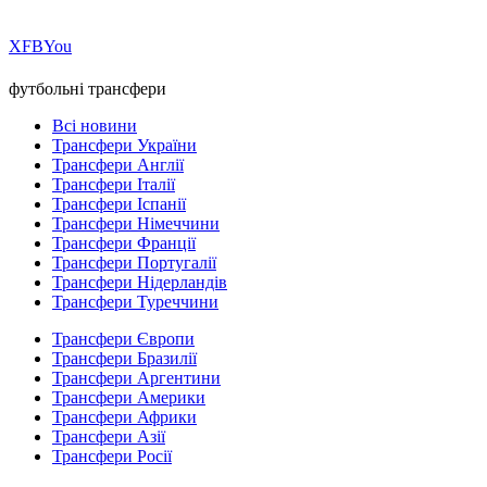
Х
FB
You
футбольні трансфери
Всі новини
Трансфери України
Трансфери Англії
Трансфери Італії
Трансфери Іспанії
Трансфери Німеччини
Трансфери Франції
Трансфери Португалії
Трансфери Нідерландів
Трансфери Туреччини
Трансфери Європи
Трансфери Бразилії
Трансфери Аргентини
Трансфери Америки
Трансфери Африки
Трансфери Азії
Трансфери Росії