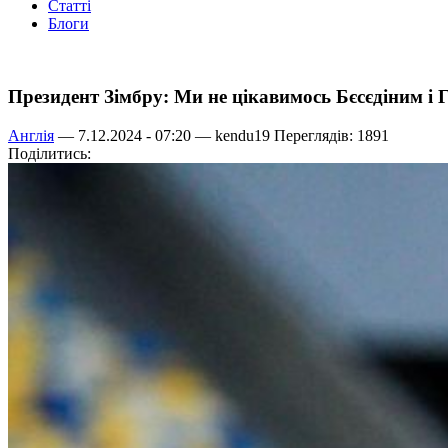
Статті
Блоги
Президент Зімбру: Ми не цікавимось Бєсєдіним і
Англія
— 7.12.2024 - 07:20 —
kendu19
Переглядів: 1891
Поділитись: