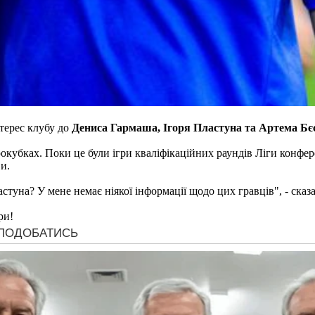
терес клубу до
Дениса Гармаша, Ігоря Пластуна та Артема Бє
рокубках. Поки це були ігри кваліфікаційних раундів Ліги конфер
и.
стуна? У мене немає ніякої інформації щодо цих гравців‎", - ска
ри!