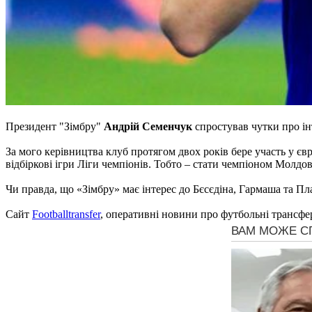
Президент "Зімбру"
Андрій Семенчук
спростував чутки про ін
За мого керівництва клуб протягом двох років бере участь у єв
відбіркові ігри Ліги чемпіонів. Тобто – стати чемпіоном Молдов
Чи правда, що «Зімбру» має інтерес до Бєсєдіна, Гармаша та Пла
Сайт
Footballtransfer
, оперативні новини про футбольні трансфе