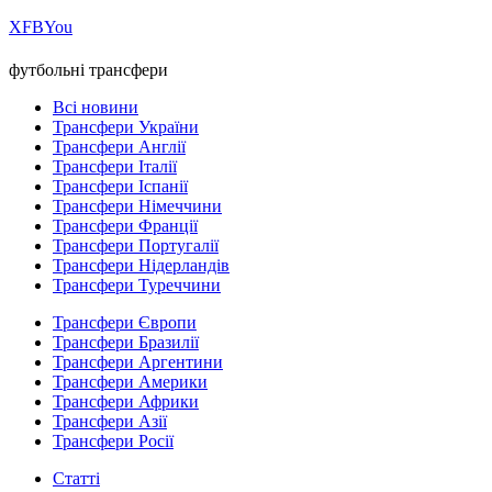
Х
FB
You
футбольні трансфери
Всі новини
Трансфери України
Трансфери Англії
Трансфери Італії
Трансфери Іспанії
Трансфери Німеччини
Трансфери Франції
Трансфери Португалії
Трансфери Нідерландів
Трансфери Туреччини
Трансфери Європи
Трансфери Бразилії
Трансфери Аргентини
Трансфери Америки
Трансфери Африки
Трансфери Азії
Трансфери Росії
Статті