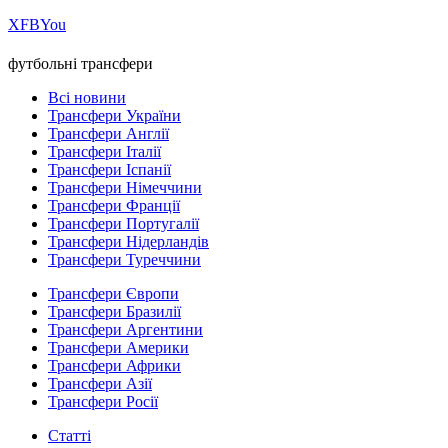
Х
FB
You
футбольні трансфери
Всі новини
Трансфери України
Трансфери Англії
Трансфери Італії
Трансфери Іспанії
Трансфери Німеччини
Трансфери Франції
Трансфери Португалії
Трансфери Нідерландів
Трансфери Туреччини
Трансфери Європи
Трансфери Бразилії
Трансфери Аргентини
Трансфери Америки
Трансфери Африки
Трансфери Азії
Трансфери Росії
Статті