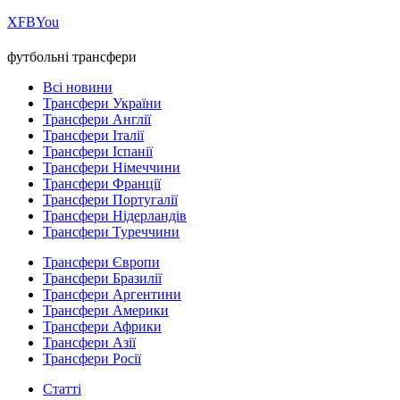
Х
FB
You
футбольні трансфери
Всі новини
Трансфери України
Трансфери Англії
Трансфери Італії
Трансфери Іспанії
Трансфери Німеччини
Трансфери Франції
Трансфери Португалії
Трансфери Нідерландів
Трансфери Туреччини
Трансфери Європи
Трансфери Бразилії
Трансфери Аргентини
Трансфери Америки
Трансфери Африки
Трансфери Азії
Трансфери Росії
Статті