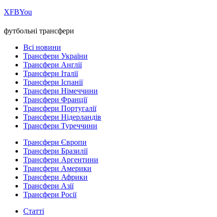
Х
FB
You
футбольні трансфери
Всі новини
Трансфери України
Трансфери Англії
Трансфери Італії
Трансфери Іспанії
Трансфери Німеччини
Трансфери Франції
Трансфери Португалії
Трансфери Нідерландів
Трансфери Туреччини
Трансфери Європи
Трансфери Бразилії
Трансфери Аргентини
Трансфери Америки
Трансфери Африки
Трансфери Азії
Трансфери Росії
Статті