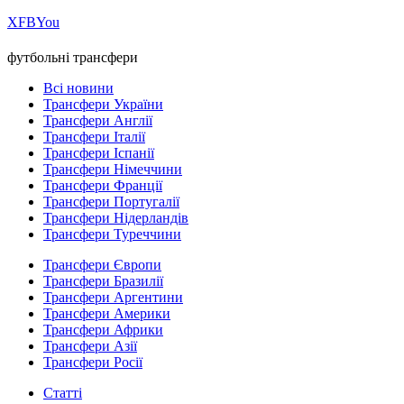
Х
FB
You
футбольні трансфери
Всі новини
Трансфери України
Трансфери Англії
Трансфери Італії
Трансфери Іспанії
Трансфери Німеччини
Трансфери Франції
Трансфери Португалії
Трансфери Нідерландів
Трансфери Туреччини
Трансфери Європи
Трансфери Бразилії
Трансфери Аргентини
Трансфери Америки
Трансфери Африки
Трансфери Азії
Трансфери Росії
Статті