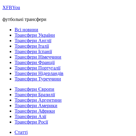
Х
FB
You
футбольні трансфери
Всі новини
Трансфери України
Трансфери Англії
Трансфери Італії
Трансфери Іспанії
Трансфери Німеччини
Трансфери Франції
Трансфери Португалії
Трансфери Нідерландів
Трансфери Туреччини
Трансфери Європи
Трансфери Бразилії
Трансфери Аргентини
Трансфери Америки
Трансфери Африки
Трансфери Азії
Трансфери Росії
Статті