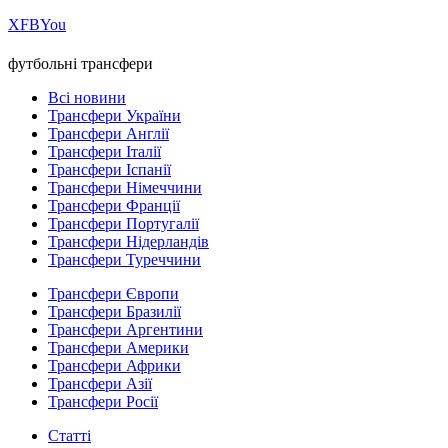
Х
FB
You
футбольні трансфери
Всі новини
Трансфери України
Трансфери Англії
Трансфери Італії
Трансфери Іспанії
Трансфери Німеччини
Трансфери Франції
Трансфери Португалії
Трансфери Нідерландів
Трансфери Туреччини
Трансфери Європи
Трансфери Бразилії
Трансфери Аргентини
Трансфери Америки
Трансфери Африки
Трансфери Азії
Трансфери Росії
Статті