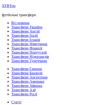
Х
FB
You
футбольні трансфери
Всі новини
Трансфери України
Трансфери Англії
Трансфери Італії
Трансфери Іспанії
Трансфери Німеччини
Трансфери Франції
Трансфери Португалії
Трансфери Нідерландів
Трансфери Туреччини
Трансфери Європи
Трансфери Бразилії
Трансфери Аргентини
Трансфери Америки
Трансфери Африки
Трансфери Азії
Трансфери Росії
Статті