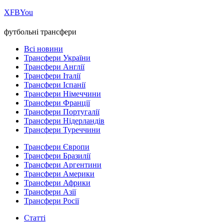
Х
FB
You
футбольні трансфери
Всі новини
Трансфери України
Трансфери Англії
Трансфери Італії
Трансфери Іспанії
Трансфери Німеччини
Трансфери Франції
Трансфери Португалії
Трансфери Нідерландів
Трансфери Туреччини
Трансфери Європи
Трансфери Бразилії
Трансфери Аргентини
Трансфери Америки
Трансфери Африки
Трансфери Азії
Трансфери Росії
Статті