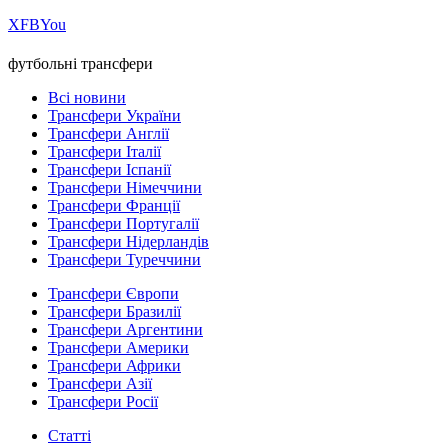
Х
FB
You
футбольні трансфери
Всі новини
Трансфери України
Трансфери Англії
Трансфери Італії
Трансфери Іспанії
Трансфери Німеччини
Трансфери Франції
Трансфери Португалії
Трансфери Нідерландів
Трансфери Туреччини
Трансфери Європи
Трансфери Бразилії
Трансфери Аргентини
Трансфери Америки
Трансфери Африки
Трансфери Азії
Трансфери Росії
Статті