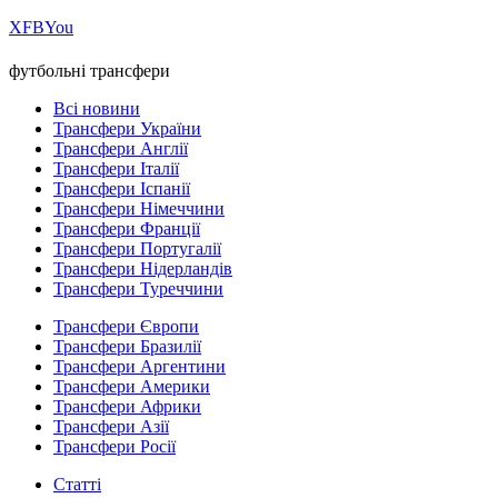
Х
FB
You
футбольні трансфери
Всі новини
Трансфери України
Трансфери Англії
Трансфери Італії
Трансфери Іспанії
Трансфери Німеччини
Трансфери Франції
Трансфери Португалії
Трансфери Нідерландів
Трансфери Туреччини
Трансфери Європи
Трансфери Бразилії
Трансфери Аргентини
Трансфери Америки
Трансфери Африки
Трансфери Азії
Трансфери Росії
Статті