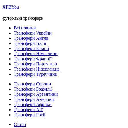
Х
FB
You
футбольні трансфери
Всі новини
Трансфери України
Трансфери Англії
Трансфери Італії
Трансфери Іспанії
Трансфери Німеччини
Трансфери Франції
Трансфери Португалії
Трансфери Нідерландів
Трансфери Туреччини
Трансфери Європи
Трансфери Бразилії
Трансфери Аргентини
Трансфери Америки
Трансфери Африки
Трансфери Азії
Трансфери Росії
Статті