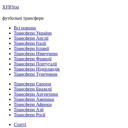
Х
FB
You
футбольні трансфери
Всі новини
Трансфери України
Трансфери Англії
Трансфери Італії
Трансфери Іспанії
Трансфери Німеччини
Трансфери Франції
Трансфери Португалії
Трансфери Нідерландів
Трансфери Туреччини
Трансфери Європи
Трансфери Бразилії
Трансфери Аргентини
Трансфери Америки
Трансфери Африки
Трансфери Азії
Трансфери Росії
Статті