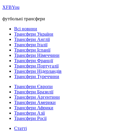
Х
FB
You
футбольні трансфери
Всі новини
Трансфери України
Трансфери Англії
Трансфери Італії
Трансфери Іспанії
Трансфери Німеччини
Трансфери Франції
Трансфери Португалії
Трансфери Нідерландів
Трансфери Туреччини
Трансфери Європи
Трансфери Бразилії
Трансфери Аргентини
Трансфери Америки
Трансфери Африки
Трансфери Азії
Трансфери Росії
Статті